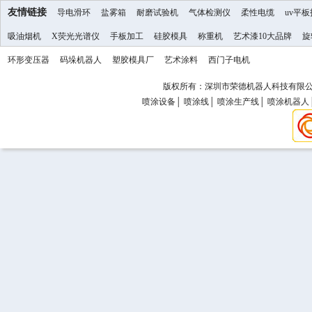
友情链接
导电滑环
盐雾箱
耐磨试验机
气体检测仪
柔性电缆
uv平
吸油烟机
X荧光光谱仪
手板加工
硅胶模具
称重机
艺术漆10大品牌
旋
环形变压器
码垛机器人
塑胶模具厂
艺术涂料
西门子电机
版权所有：深圳市荣德机器人科技有限公司 Copy
喷涂设备
│
喷涂线
│
喷涂生产线
│
喷涂机器人